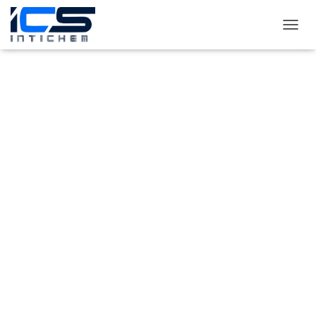
T
O
G
G
L
E
N
A
V
I
G
A
T
I
O
N